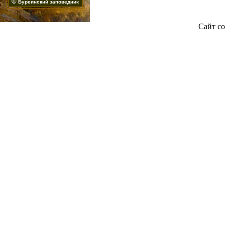
©
Буреинский заповедник
Сайт со